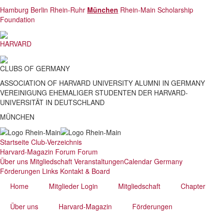
Direkt
Hamburg
Berlin
Rhein-Ruhr
München
Rhein-Main
Scholarship
zum
Foundation
Inhalt
HARVARD
CLUBS
OF
GERMANY
ASSOCIATION OF HARVARD UNIVERSITY ALUMNI IN GERMANY
VEREINIGUNG EHEMALIGER STUDENTEN DER HARVARD-
UNIVERSITÄT IN DEUTSCHLAND
MÜNCHEN
Startseite
Club-Verzeichnis
Harvard-Magazin
Forum
Forum
Über uns
Mitgliedschaft
Veranstaltungen
Calendar Germany
Förderungen
Links
Kontakt & Board
Home
Mitglieder Login
Mitgliedschaft
Chapter
Über uns
Harvard-Magazin
Förderungen