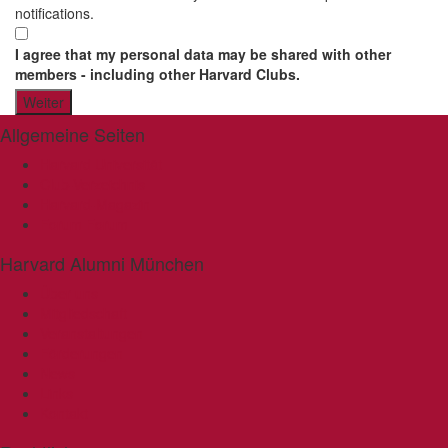
notifications.
I agree that my personal data may be shared with other
members - including other Harvard Clubs.
Allgemeine Seiten
Harvard Universität
Club-Verzeichnis
Harvard-Magazin
Forum
Forum
Harvard Alumni München
Über uns
Mitgliedschaft
Veranstaltungen
Förderungen
News
Links
Kontakt