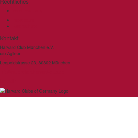
Rechtliches
Vereinssatzung
Impressum
Datenschutz
Kontakt
Harvard Club München e.V.
c/o Agileon
Leopoldstrasse 23, 80802 München
info@muenchen.harvard-club.de
LinkedIn